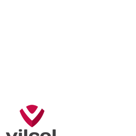
Ofrecemos un completo servicio de asistencia técnica posventa.
Recibimos y registramos las reclamaciones, coordinamos la recogida
de productos y realizamos el análisis técnico de los equipos. Siempre
que es posible, procedemos a la reparación o sustitución y
mantenemos informados a nuestros socios con informes detallados.
Todo el proceso se supervisa de forma clara y profesional.
Traducciones
Para facilitar la entrada de las marcas en el mercado nacional, nos
encargamos de la traducción de materiales técnicos y comerciales.
Adaptamos los contenidos a las particularidades lingüísticas y
culturales del público portugués, garantizando la claridad y la
eficacia en la comunicación.