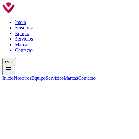
Inicio
Nosotros
Equipo
Servicios
Marcas
Contacto
es
Inicio
Nosotros
Equipo
Servicios
Marcas
Contacto
Merchandising
Visitamos regularmente los puntos de venta para garantizar que los