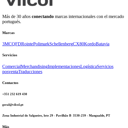
Más de 30 años
conectando
marcas internacionales con el mercado
portugués.
Marcas
3M
CQFD
Rointe
Polimark
Schellenberg
CX80
Kordo
Batavia
Servicios
Comercial
Merchandising
Implementaciones
Logística
Servicios
posventa
Traducciones
Contactos
+351 232 619 430
geral@vilcol.pt
Zona Industrial do Salgueiro, lote 29 - Pavilhão B 3530-259 - Mangualde, PT
Más