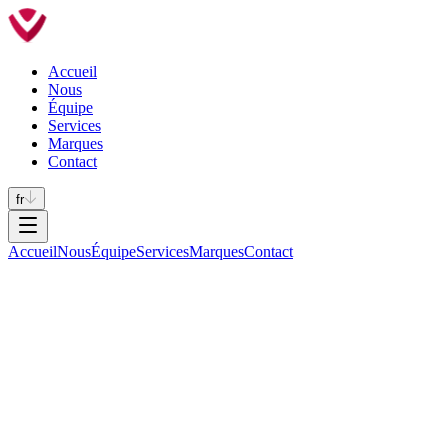
Accueil
Nous
Équipe
Services
Marques
Contact
fr
Accueil
Nous
Équipe
Services
Marques
Contact
Téléphone
+351 232 619 430