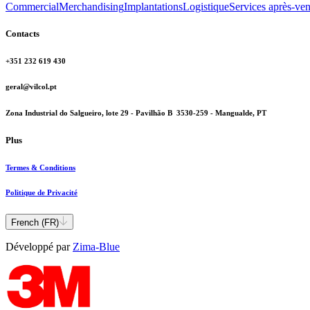
Commercial
Merchandising
Implantations
Logistique
Services après-ven
Contacts
+351 232 619 430
geral@vilcol.pt
Zona Industrial do Salgueiro, lote 29 - Pavilhão B 3530-259 - Mangualde, PT
Plus
Termes & Conditions
Politique de Privacité
French (FR)
Développé par
Zima-Blue