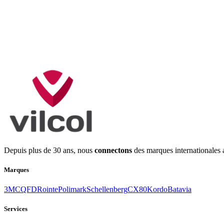
Depuis plus de 30 ans, nous
connectons
des marques internationales 
Marques
3M
CQFD
Rointe
Polimark
Schellenberg
CX80
Kordo
Batavia
Services